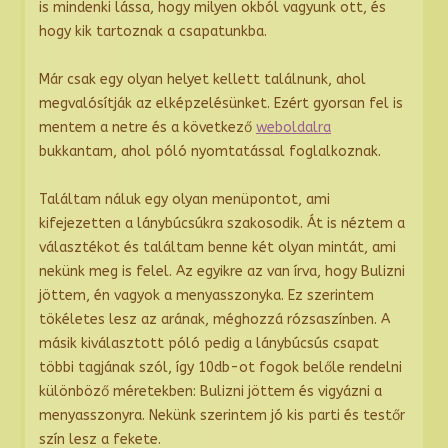
is mindenki lássa, hogy milyen okból vagyunk ott, és
hogy kik tartoznak a csapatunkba.
Már csak egy olyan helyet kellett találnunk, ahol
megvalósítják az elképzelésünket. Ezért gyorsan fel is
mentem a netre és a következő
weboldalra
bukkantam, ahol póló nyomtatással foglalkoznak.
Találtam náluk egy olyan menüpontot, ami
kifejezetten a lánybúcsúkra szakosodik. Át is néztem a
választékot és találtam benne két olyan mintát, ami
nekünk meg is felel. Az egyikre az van írva, hogy Bulizni
jöttem, én vagyok a menyasszonyka. Ez szerintem
tökéletes lesz az arának, méghozzá rózsaszínben. A
másik kiválasztott póló pedig a lánybúcsús csapat
többi tagjának szól, így 10db-ot fogok belőle rendelni
különböző méretekben: Bulizni jöttem és vigyázni a
menyasszonyra. Nekünk szerintem jó kis parti és testőr
szín lesz a fekete.