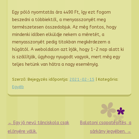
Egy póló nyomtatás ára 4490 Ft, így ezt fogom
beszedni a többiektől, a menyasszonyét meg
természetesen összedobjuk. Az még fontos, hogy
mindenki időben elküldje nekem a méretét, a
menyasszonyét pedig titokban megkérdezem a
húgától. A weboldalon azt írják, hogy 1-2 nap alatt ki
is szállítják, úgyhogy nyugodt vagyok, mert még egy
teljes hetünk van hátra a nagy eseményig.
Szerző:
Bejegyzés időpontja:
2021-02-15
| Kategória:
Egyéb
Bejegyzés
←
Egy jó nevű tánciskola csak
Balatoni csapatépítés, a
navigáció
előnyére válik.
sárkány jegyében.
→