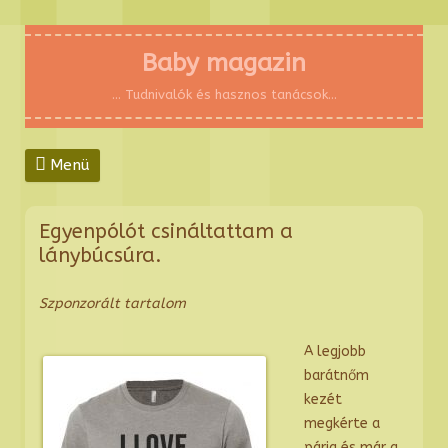
Baby magazin
… Tudnivalók és hasznos tanácsok…
Menü
Kilépés
a
tartalomba
Egyenpólót csináltattam a
lánybúcsúra.
Szponzorált tartalom
A legjobb
barátnőm
kezét
megkérte a
párja és már a