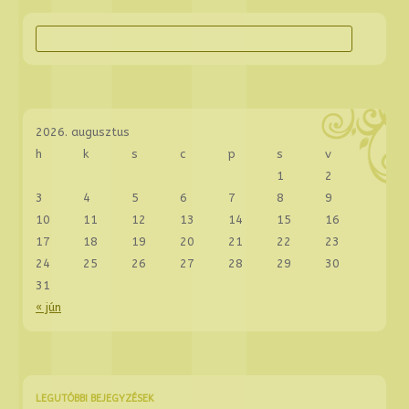
K
e
r
e
s
2026. augusztus
é
h
k
s
c
p
s
v
s
1
2
:
3
4
5
6
7
8
9
10
11
12
13
14
15
16
17
18
19
20
21
22
23
24
25
26
27
28
29
30
31
« jún
LEGUTÓBBI BEJEGYZÉSEK